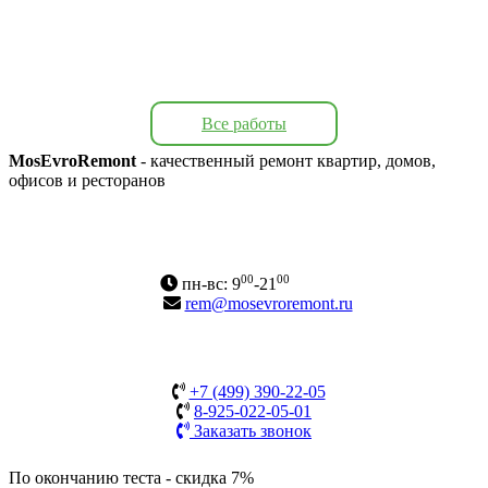
Все работы
MosEvroRemont
- качественный ремонт квартир, домов,
офисов и ресторанов
Адрес: г. Москва, Варшавское ш., 170А
Карта сайта
00
00
пн-вс: 9
-21
rem@mosevroremont.ru
+7 (499) 390-22-05
8-925-022-05-01
Заказать звонок
По окончанию теста - скидка 7%