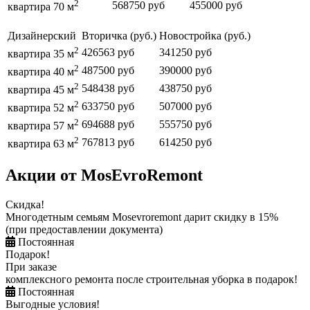
2
568750 руб
455000 руб
квартира 70 м
Дизайнерский
Вторичка (руб.)
Новостройка (руб.)
2
426563 руб
341250 руб
квартира 35 м
2
487500 руб
390000 руб
квартира 40 м
2
548438 руб
438750 руб
квартира 45 м
2
633750 руб
507000 руб
квартира 52 м
2
694688 руб
555750 руб
квартира 57 м
2
767813 руб
614250 руб
квартира 63 м
Акции от MosEvroRemont
Скидка!
Многодетным семьям Mosevroremont дарит скидку в 15%
(при предоставлении документа)
Постоянная
Подарок!
При заказе
комплексного ремонта после строительная уборка в подарок!
Постоянная
Выгодные условия!