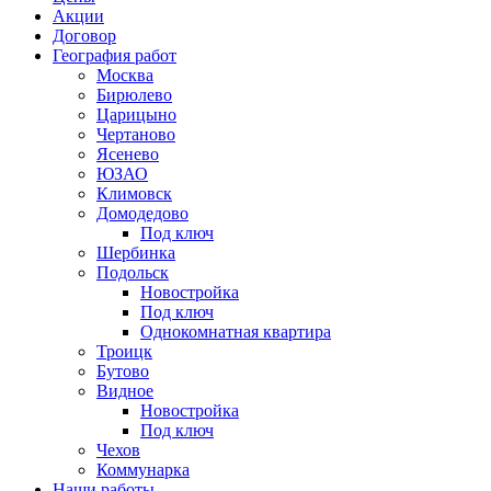
Акции
Договор
География работ
Москва
Бирюлево
Царицыно
Чертаново
Ясенево
ЮЗАО
Климовск
Домодедово
Под ключ
Шербинка
Подольск
Новостройка
Под ключ
Однокомнатная квартира
Троицк
Бутово
Видное
Новостройка
Под ключ
Чехов
Коммунарка
Наши работы