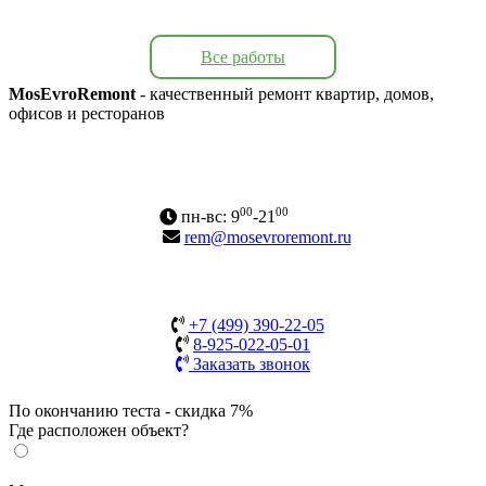
Все работы
MosEvroRemont
- качественный ремонт квартир, домов,
офисов и ресторанов
Адрес: г. Москва, Варшавское ш., 170А
Карта сайта
00
00
пн-вс: 9
-21
rem@mosevroremont.ru
+7 (499) 390-22-05
8-925-022-05-01
Заказать звонок
По окончанию теста - скидка 7%
Где расположен объект?