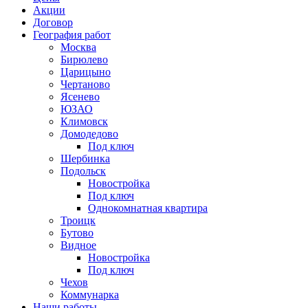
Акции
Договор
География работ
Москва
Бирюлево
Царицыно
Чертаново
Ясенево
ЮЗАО
Климовск
Домодедово
Под ключ
Шербинка
Подольск
Новостройка
Под ключ
Однокомнатная квартира
Троицк
Бутово
Видное
Новостройка
Под ключ
Чехов
Коммунарка
Наши работы