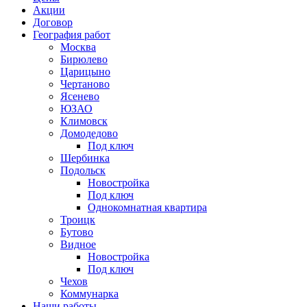
Акции
Договор
География работ
Москва
Бирюлево
Царицыно
Чертаново
Ясенево
ЮЗАО
Климовск
Домодедово
Под ключ
Шербинка
Подольск
Новостройка
Под ключ
Однокомнатная квартира
Троицк
Бутово
Видное
Новостройка
Под ключ
Чехов
Коммунарка
Наши работы