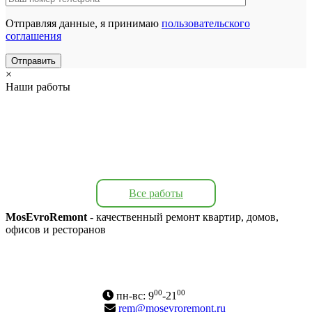
Отправляя данные, я принимаю
пользовательского
соглашения
×
Наши работы
Все работы
MosEvroRemont
- качественный ремонт квартир, домов,
офисов и ресторанов
Адрес: г. Москва, Варшавское ш., 170А
Карта сайта
00
00
пн-вс: 9
-21
rem@mosevroremont.ru