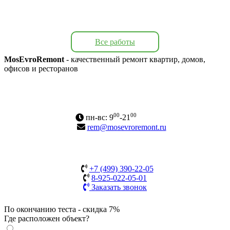
Все работы
MosEvroRemont
- качественный ремонт квартир, домов,
офисов и ресторанов
Адрес: г. Москва, Варшавское ш., 170А
Карта сайта
00
00
пн-вс: 9
-21
rem@mosevroremont.ru
+7 (499) 390-22-05
8-925-022-05-01
Заказать звонок
По окончанию теста - скидка 7%
Где расположен объект?