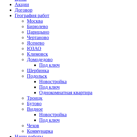
Акции
Договор
География работ
Москва
Бирюлево
Царицыно
Чертаново
Ясенево
ЮЗАО
Климовск
Домодедово
Под ключ
Шербинка
Подольск
Новостройка
Под ключ
Однокомнатная квартира
Троицк
Бутово
Видное
Новостройка
Под ключ
Чехов
Коммунарка
Наши работы