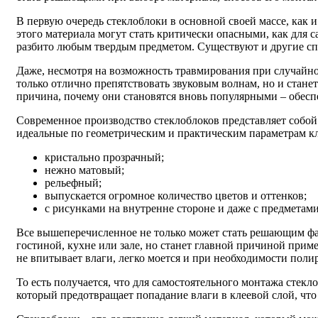
В первую очередь стеклоблоки в основной своей массе, как 
этого материала могут стать критически опасными, как для са
разбито любым твердым предметом. Существуют и другие сп
Даже, несмотря на возможность травмирования при случайно
только отлично препятствовать звуковым волнам, но и станет
причина, почему они становятся вновь популярными – обес
Современное производство стеклоблоков представляет собой
идеальные по геометрическим и практическим параметрам к
кристально прозрачный;
нежно матовый;
рельефный;
выпускается огромное количество цветов и оттенков;
с рисунками на внутренне стороне и даже с предметами
Все вышеперечисленное не только может стать решающим фа
гостиной, кухне или зале, но станет главной причиной прим
не впитывает влаги, легко моется и при необходимости полир
То есть получается, что для самостоятельного монтажа стекл
который предотвращает попадание влаги в клеевой слой, чт