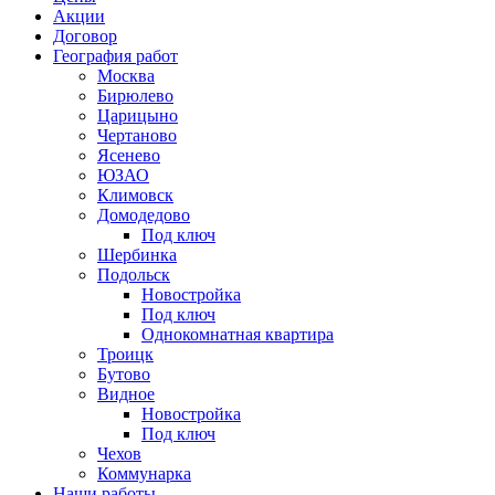
Акции
Договор
География работ
Москва
Бирюлево
Царицыно
Чертаново
Ясенево
ЮЗАО
Климовск
Домодедово
Под ключ
Шербинка
Подольск
Новостройка
Под ключ
Однокомнатная квартира
Троицк
Бутово
Видное
Новостройка
Под ключ
Чехов
Коммунарка
Наши работы