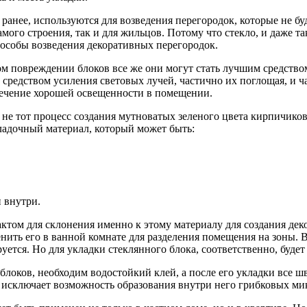
и ранее, используются для возведения перегородок, которые не 
мого строения, так и для жильцов. Потому что стекло, и даже так
особы возведения декоративных перегородок.
м повреждении блоков все же они могут стать лучшим средством
 средством усиления световых лучей, частично их поглощая, и ч
печение хорошей освещенности в помещении.
 не тот процесс создания мутноватых зеленого цвета кирпичик
ладочный материал, который может быть:
 внутри.
ктом для склонения именно к этому материалу для создания де
енить его в ванной комнате для разделения помещения на зоны. В
уется. Но для укладки стеклянного блока, соответственно, будет
облоков, необходим водостойкий клей, а после его укладки все 
о исключает возможность образования внутри него грибковых ми