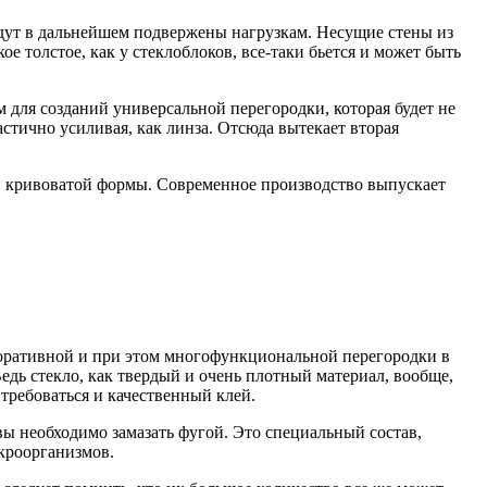
будут в дальнейшем подвержены нагрузкам. Несущие стены из
ое толстое, как у стеклоблоков, все-таки бьется и может быть
 для созданий универсальной перегородки, которая будет не
астично усиливая, как линза. Отсюда вытекает вторая
ов кривоватой формы. Современное производство выпускает
коративной и при этом многофункциональной перегородки в
едь стекло, как твердый и очень плотный материал, вообще,
 требоваться и качественный клей.
швы необходимо замазать фугой. Это специальный состав,
кроорганизмов.