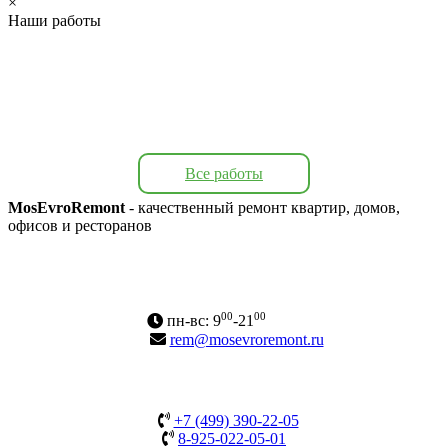
×
Наши работы
Все работы
MosEvroRemont
- качественный ремонт квартир, домов,
офисов и ресторанов
Адрес: г. Москва, Варшавское ш., 170А
Карта сайта
00
00
пн-вс: 9
-21
rem@mosevroremont.ru
+7 (499) 390-22-05
8-925-022-05-01